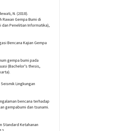
dewati, N. (2018).
ah Rawan Gempa Bumi di
 dan Penelitian Informatika),
tigasi Bencana Kajian Gempa
simum gempa bumi pada
asi (Bachelor's thesis,
karta).
ik Seismik Lingkungan
 pengalaman bencana terhadap
man gempabumi dan tsunami.
kan Standard Ketahanan
12.