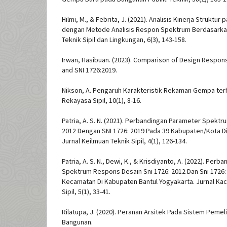
Hilmi, M., & Febrita, J. (2021). Analisis Kinerja Struktu
dengan Metode Analisis Respon Spektrum Berdasarkan 
Teknik Sipil dan Lingkungan, 6(3), 143-158.
Irwan, Hasibuan. (2023). Comparison of Design Respons
and SNI 1726:2019.
Nikson, A. Pengaruh Karakteristik Rekaman Gempa te
Rekayasa Sipil, 10(1), 8-16.
Patria, A. S. N. (2021). Perbandingan Parameter Spekt
2012 Dengan SNI 1726: 2019 Pada 39 Kabupaten/Kota Di 
Jurnal Keilmuan Teknik Sipil, 4(1), 126-134.
Patria, A. S. N., Dewi, K., & Krisdiyanto, A. (2022). Perb
Spektrum Respons Desain Sni 1726: 2012 Dan Sni 1726
Kecamatan Di Kabupaten Bantul Yogyakarta. Jurnal Kaca
Sipil, 5(1), 33-41.
Rilatupa, J. (2020). Peranan Arsitek Pada Sistem Peme
Bangunan.