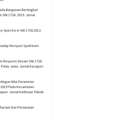
r pada Bangunan Bertingkat
SNI 1726: 2019. Jurnal
e Spectra in SNI 1726:2012
rhadap Rerspon Spektrum.
rum Respons Desain SNI 1726:
Pulau Jawa. Jurnal Kacapuri:
andingan Nilai Parameter
: 2019 Pada Kecamatan-
puri: Jurnal Keilmuan Teknik
liharaan Dan Perawatan