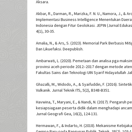
Aksara.
Akbar, R., Darman, R., Marizka, F. N. U., Namora, J., & Ar
Implementasi Business Intelligence Menentukan Daer
Indonesia dengan Fitur Geolokasi. JEPIN (Jurnal Edukasi
4(1), 30-35.
Amalia, N., & Ars, S. (2023). Memorial Park Berbasis Mi
Dan Likuefaksi. Deepublish.
Ambarwati, L. (2020). Pemetaan dan analisa pga mak
provinsi aceh periode 2012–2017 dengan metode atenu
Fakultas Sains dan Teknologi UIN Syarif Hidayatullah Ja
Ghazalli, M., Widodo, A., & Syaifuddin, F. (2016). Sintet
Vulkanik. Jurnal Teknik ITS, 5(2), B348-B351.
Havwina, T., Maryani, E., & Nandi, N. (2017). Pengaruh
kesiapsiagaan peserta didik dalam menghadapi anca
Jurnal Geografi Gea, 16(2), 124-131.
Hermawan, F., & Indarto, H. (2018). Mekanisme Kebija
Gempa Baru pada Bangunan Publik. Teknik, 38(2), 103-1