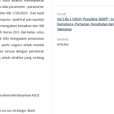
 Hasil analisis menunjukkan
i nilai parameter - parameter
an SNI 1726:2019. Dari hasil
Issue
Vol 2 No 1 (2023): Prosiding SNAPP : S
respons spektral percepatan
Humaniora, Pertanian, Kesehatan dan
 mengalami kenaikan dari SNI
Teknologi
h Keras (SC) dan kelas situs
ak (SE) mengalami penurunan
Section
Articles
a perlu segera untuk menilai
gun sesuai dengan peraturan
g untuk struktur yang sedang
pa Bumi Berdasarkan ASCE
isu-isu strategis. Bumi