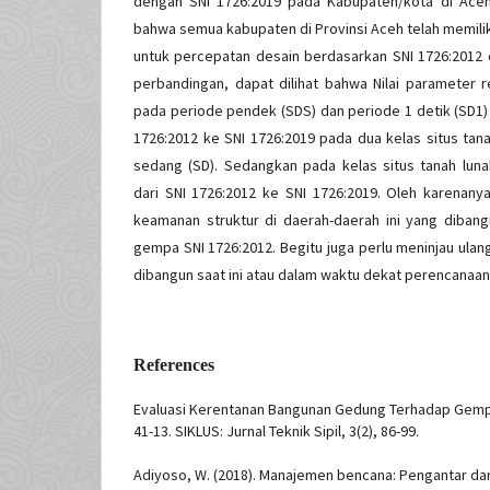
dengan SNI 1726:2019 pada Kabupaten/kota di Aceh.
bahwa semua kabupaten di Provinsi Aceh telah memilik
untuk percepatan desain berdasarkan SNI 1726:2012 d
perbandingan, dapat dilihat bahwa Nilai parameter 
pada periode pendek (SDS) dan periode 1 detik (SD1)
1726:2012 ke SNI 1726:2019 pada dua kelas situs tana
sedang (SD). Sedangkan pada kelas situs tanah lun
dari SNI 1726:2012 ke SNI 1726:2019. Oleh karenany
keamanan struktur di daerah-daerah ini yang diban
gempa SNI 1726:2012. Begitu juga perlu meninjau ulan
dibangun saat ini atau dalam waktu dekat perencanaan
References
Evaluasi Kerentanan Bangunan Gedung Terhadap Gem
41-13. SIKLUS: Jurnal Teknik Sipil, 3(2), 86-99.
Adiyoso, W. (2018). Manajemen bencana: Pengantar dan 