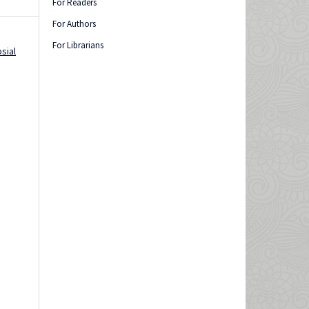
For Readers
For Authors
For Librarians
osial