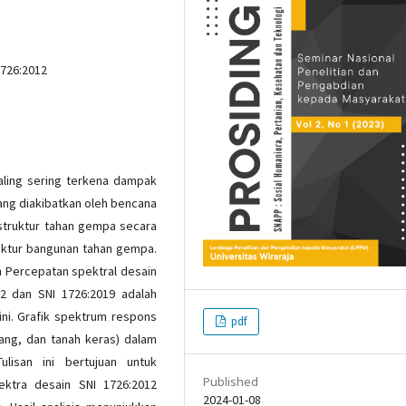
1726:2012
aling sering terkena dampak
ang diakibatkan oleh bencana
 struktur tahan gempa secara
uktur bangunan tahan gempa.
 Percepatan spektral desain
12 dan SNI 1726:2019 adalah
ini. Grafik spektrum respons
pdf
dang, dan tanah keras) dalam
lisan ini bertujuan untuk
Published
ktra desain SNI 1726:2012
2024-01-08