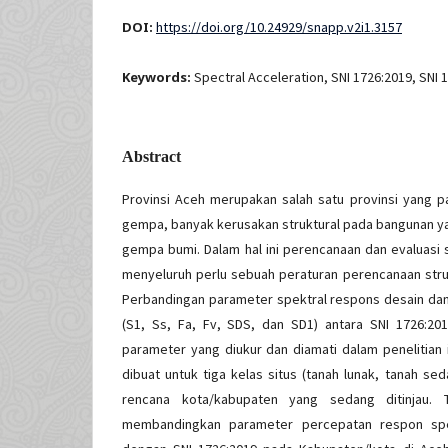
DOI:
https://doi.org/10.24929/snapp.v2i1.3157
Keywords:
Spectral Acceleration, SNI 1726:2019, SNI 
Abstract
Provinsi Aceh merupakan salah satu provinsi yang p
gempa, banyak kerusakan struktural pada bangunan y
gempa bumi. Dalam hal ini perencanaan dan evaluasi
menyeluruh perlu sebuah peraturan perencanaan str
Perbandingan parameter spektral respons desain dan
(S1, Ss, Fa, Fv, SDS, dan SD1) antara SNI 1726:20
parameter yang diukur dan diamati dalam penelitian 
dibuat untuk tiga kelas situs (tanah lunak, tanah se
rencana kota/kabupaten yang sedang ditinjau. Tu
membandingkan parameter percepatan respon spe