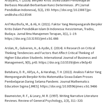
Ardiyanti, Y. (2016). Berpikir Kritis Siswa Dalam Pembelajaran
Berbasis Masalah Berbantuan Kunci Determinasi. JPI (Jurnal
Pendidikan Indonesia), 5(2), 193. https://doi.org/10.23887/jpi-
undiksha.v5i2.8544
Arif Musthofa, M., & Ali, H. (2021). Faktor Yang Mempengaruhi Berpikir
Kritis Dalam Pendidikan Islam Di Indonesia: Kesisteman, Tradisi,
Budaya. Jurnal Ilmu Manajemen Terapan, 3(1), 1–19.
https://doi.org/10.31933/jimt.v3i1.666
Arslan, R., Gulveren, H., & Aydin, E. (2014). A Research on Critical
Thinking Tendencies and Factors that Affect Critical Thinking of
Higher Education Students. International Journal of Business and
Management, 9(5), p43. https://doi.org/10.5539/ijbm.v9n5p43
Batubara, D. R., Alifya, A., & Harahap, T. H. (2022). Analisis Faktor Yang
Mempengaruhi Berpikir Kritis Matematika Siswa Dalam Proses
Pembelajaran Daring Selama Pandemi. Journal Mathematics
Education Sigma [JMES]. https://doi.org/10.30596/jmes.v3i1.9466
Baumeister, R. F., & Leary, M. R. (1997). Writing Narrative Literature
Reviews. Review of General Psychology, 1(3), 311–320.