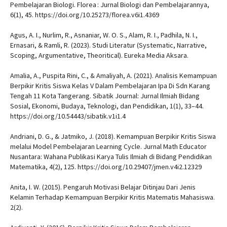
Pembelajaran Biologi. Florea : Jurnal Biologi dan Pembelajarannya,
6(1), 45. https://doi.org/10.25273/florea.v6i1.4369
Agus, A. I., Nurlim, R., Asnaniar, W. O. S., Alam, R. I., Padhila, N. I.,
Ernasari, & Ramli, R. (2023). Studi Literatur (Systematic, Narrative,
Scoping, Argumentative, Theoritical). Eureka Media Aksara.
Amalia, A., Puspita Rini, C., & Amaliyah, A. (2021). Analisis Kemampuan
Berpikir Kritis Siswa Kelas V Dalam Pembelajaran Ipa Di Sdn Karang
Tengah 11 Kota Tangerang. Sibatik Journal: Jurnal Ilmiah Bidang
Sosial, Ekonomi, Budaya, Teknologi, dan Pendidikan, 1(1), 33–44.
https://doi.org/10.54443/sibatik.v1i1.4
Andriani, D. G., & Jatmiko, J. (2018). Kemampuan Berpikir Kritis Siswa
melalui Model Pembelajaran Learning Cycle. Jurnal Math Educator
Nusantara: Wahana Publikasi Karya Tulis Ilmiah di Bidang Pendidikan
Matematika, 4(2), 125. https://doi.org/10.29407/jmen.v4i2.12329
Anita, I. W. (2015). Pengaruh Motivasi Belajar Ditinjau Dari Jenis
Kelamin Terhadap Kemampuan Berpikir Kritis Matematis Mahasiswa.
2(2).