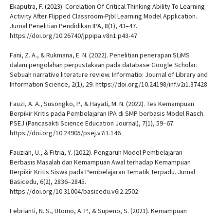
Ekaputra, F. (2023). Corelation Of Critical Thinking Ability To Learning
Activity After Flipped Classroom-Pjbl Learning Model Application.
Jurnal Penelitian Pendidikan IPA, 8(1), 43–47.
https://doi.org/10.26740/jppipa.v8n1.p43-47
Fani, Z. A., & Rukmana, E. N. (2022). Penelitian penerapan SLiMS
dalam pengolahan perpustakaan pada database Google Scholar:
Sebuah narrative literature review. Informatio: Journal of Library and
Information Science, 2(1), 29. https://doi.org/10.24198/inf.v2i1.37428
Fauzi, A. A., Susongko, P., & Hayati, M. N. (2022). Tes Kemampuan
Berpikir Kritis pada Pembelajaran IPA di SMP berbasis Model Rasch.
PSEJ (Pancasakti Science Education Journal), 7(1), 59–67.
https://doi.org/10.24905/psej.v7i1.146
Fauziah, U., & Fitria, Y. (2022). Pengaruh Model Pembelajaran
Berbasis Masalah dan Kemampuan Awal terhadap Kemampuan
Berpikir Kritis Siswa pada Pembelajaran Tematik Terpadu. Jurnal
Basicedu, 6(2), 2836–2845.
https://doi.org/10.31004/basicedu.v6i2.2502
Febrianti, N. S., Utomo, A. P., & Supeno, S. (2021). Kemampuan