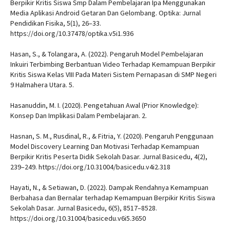
Berpikir Kritis Siswa Smp Dalam Pembelajaran Ipa Menggunakan
Media Aplikasi Android Getaran Dan Gelombang. Optika: Jurnal
Pendidikan Fisika, 5(1), 26–33.
https://doi.org/10.37478/optika.v5i1.936
Hasan, S., & Tolangara, A. (2022). Pengaruh Model Pembelajaran
Inkuiri Terbimbing Berbantuan Video Terhadap Kemampuan Berpikir
Kritis Siswa Kelas VIII Pada Materi Sistem Pernapasan di SMP Negeri
9 Halmahera Utara. 5.
Hasanuddin, M. I. (2020). Pengetahuan Awal (Prior Knowledge):
Konsep Dan Implikasi Dalam Pembelajaran. 2.
Hasnan, S. M., Rusdinal, R., & Fitria, Y. (2020). Pengaruh Penggunaan
Model Discovery Learning Dan Motivasi Terhadap Kemampuan
Berpikir Kritis Peserta Didik Sekolah Dasar. Jurnal Basicedu, 4(2),
239–249. https://doi.org/10.31004/basicedu.v4i2.318
Hayati, N., & Setiawan, D. (2022). Dampak Rendahnya Kemampuan
Berbahasa dan Bernalar terhadap Kemampuan Berpikir Kritis Siswa
Sekolah Dasar. Jurnal Basicedu, 6(5), 8517–8528.
https://doi.org/10.31004/basicedu.v6i5.3650