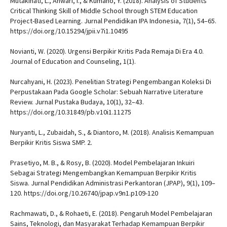
Mutakinati, L., Anwari, I., & Kumano, Y. (2018). Analysis of Students’
Critical Thinking Skill of Middle School through STEM Education
Project-Based Learning. Jurnal Pendidikan IPA Indonesia, 7(1), 54–65.
https://doi.org/10.15294/jpii.v7i1.10495
Novianti, W. (2020). Urgensi Berpikir Kritis Pada Remaja Di Era 4.0.
Journal of Education and Counseling, 1(1).
Nurcahyani, H. (2023). Penelitian Strategi Pengembangan Koleksi Di
Perpustakaan Pada Google Scholar: Sebuah Narrative Literature
Review. Jurnal Pustaka Budaya, 10(1), 32–43.
https://doi.org/10.31849/pb.v10i1.11275
Nuryanti, L., Zubaidah, S., & Diantoro, M. (2018). Analisis Kemampuan
Berpikir Kritis Siswa SMP. 2.
Prasetiyo, M. B., & Rosy, B. (2020). Model Pembelajaran Inkuiri
Sebagai Strategi Mengembangkan Kemampuan Berpikir Kritis
Siswa. Jurnal Pendidikan Administrasi Perkantoran (JPAP), 9(1), 109–
120. https://doi.org/10.26740/jpap.v9n1.p109-120
Rachmawati, D., & Rohaeti, E. (2018). Pengaruh Model Pembelajaran
Sains, Teknologi, dan Masyarakat Terhadap Kemampuan Berpikir