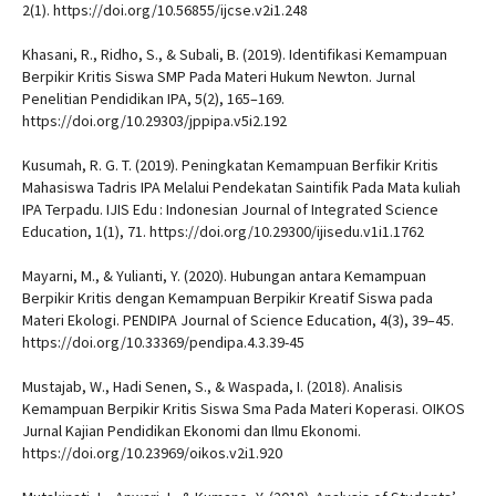
2(1). https://doi.org/10.56855/ijcse.v2i1.248
Khasani, R., Ridho, S., & Subali, B. (2019). Identifikasi Kemampuan
Berpikir Kritis Siswa SMP Pada Materi Hukum Newton. Jurnal
Penelitian Pendidikan IPA, 5(2), 165–169.
https://doi.org/10.29303/jppipa.v5i2.192
Kusumah, R. G. T. (2019). Peningkatan Kemampuan Berfikir Kritis
Mahasiswa Tadris IPA Melalui Pendekatan Saintifik Pada Mata kuliah
IPA Terpadu. IJIS Edu : Indonesian Journal of Integrated Science
Education, 1(1), 71. https://doi.org/10.29300/ijisedu.v1i1.1762
Mayarni, M., & Yulianti, Y. (2020). Hubungan antara Kemampuan
Berpikir Kritis dengan Kemampuan Berpikir Kreatif Siswa pada
Materi Ekologi. PENDIPA Journal of Science Education, 4(3), 39–45.
https://doi.org/10.33369/pendipa.4.3.39-45
Mustajab, W., Hadi Senen, S., & Waspada, I. (2018). Analisis
Kemampuan Berpikir Kritis Siswa Sma Pada Materi Koperasi. OIKOS
Jurnal Kajian Pendidikan Ekonomi dan Ilmu Ekonomi.
https://doi.org/10.23969/oikos.v2i1.920