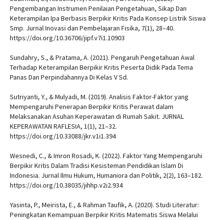
Pengembangan Instrumen Penilaian Pengetahuan, Sikap Dan
Keterampilan Ipa Berbasis Berpikir Kritis Pada Konsep Listrik Siswa
Smp. Jurnal Inovasi dan Pembelajaran Fisika, 7(1), 28–40.
https://doi.org/10.36706/jipf.v7i1.10903
Sundahry, S., & Pratama, A. (2021). Pengaruh Pengetahuan Awal
Terhadap Keterampilan Berpikir Kritis Peserta Didik Pada Tema
Panas Dan Perpindahannya Di Kelas V Sd.
Sutriyanti, Y., & Mulyadi, M. (2019). Analisis Faktor-Faktor yang
Mempengaruhi Penerapan Berpikir Kritis Perawat dalam
Melaksanakan Asuhan Keperawatan di Rumah Sakit. JURNAL
KEPERAWATAN RAFLESIA, 1(1), 21–32.
https://doi.org/10.33088/jkr.v1i1.394
Wesnedi, C., & Imron Rosadi, K. (2022). Faktor Yang Mempengaruhi
Berpikir Kritis Dalam Tradisi Kesisteman Pendidikan Islam Di
Indonesia. Jurnal Ilmu Hukum, Humaniora dan Politik, 2(2), 163–182.
https://doi.org/10.38035/jihhp.v2i2.934
Yasinta, P., Meirista, E., & Rahman Taufik, A. (2020). Studi Literatur:
Peningkatan Kemampuan Berpikir Kritis Matematis Siswa Melalui