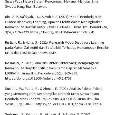
Siswa Pada Materi Sistem Pencernaan Makanan Manusia Sma
Swasta Hang Tuah Belawan.
Rini, A. P., Sa’diyah, I. K., & Muhid, A. (2021). Model Pembelajaran
Guided Discovery Learning, Apakah Efektif dalam Meningkatkan
Kemampuan Berfikir Kritis Siswa? EDUKATIF : Jurnal Ilmu Pendidikan,
3(5), 2419–2429. https://doi.org/10.31004/edukatif.v3i5.641
Ristiani, R., & Nuha, U. (2022). Pengaruh Model Discovery Learning
pada Materi Zat Aditif dan Zat Adiktif Terhadap Kemampuan Berpikir
Kritis dan Hasil Belajar Siswa SMP.
Rosmaini, R. (2023). Analisis Faktor-Faktor yang Mempengaruhi
Kemampuan Berpikir Kritis dalam Pembelajaran Matematika.
EDUKATIF : Jurnal Ilmu Pendidikan, 5(2), 869–879.
https://doi.org/10.31004/edukatif.v5i2.4767
Suciono, W., Rasto, R., & Ahman, E. (2021). Analisis Faktor-Faktor
yang Mempengaruhi Keterampilan Berpikir Kritis Siswa dalam
Pembelajaran Ekonomi Era Revolusi 4.0. SOCIA: Jurnal Ilmu-Ilmu
Sosial, 17(1), 48–56. https://doi.org/10.21831/socia.v17i1.32254
Sudirman, S., Kistiono, K., Akhsan, H., & Ariska, M. (2020).