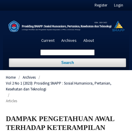
Register
Login
Current
Archives
About
Search
Home
/
Archives
/
Vol 2 No 1 (2023): Prosiding SNAPP : Sosial Humaniora, Pertanian,
Kesehatan dan Teknologi
/
Articles
DAMPAK PENGETAHUAN AWAL
TERHADAP KETERAMPILAN