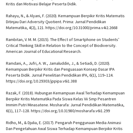
Kritis dan Motivasi Belajar Peserta Didik.
Rahayu, N., & Alyani, F. (2020). Kemampuan Berpikir Kritis Matematis
Ditinjau Dari Adversity Quotient. Prima: Jurnal Pendidikan
Matematika, 4(2), 121. https://doi.org/10.31000/prima.v4i2.2668
Rambitan, V. M. M. (2015). The Effect of Smartphone on Students’
Critical Thinking Skill in Relation to the Concept of Biodiversity.
American Journal of Educational Research.
Ramdani, A., Jufri, A. W., Jamaluddin, J., & Setiadi, D. (2020).
Kemampuan Berpikir Kritis dan Penguasaan Konsep Dasar IPA
Peserta Didik. Jurnal Penelitian Pendidikan IPA, 6(1), 119–124.
https://doi.org/10.29303/jppipa.v6i1.388
Razak, F. (2018). Hubungan Kemampuan Awal Terhadap Kemampuan
Berpikir Kritis Matematika Pada Siswa Kelas Vii Smp Pesantren
Immim Putri Minasatene. Mosharafa: Jurnal Pendidikan Matematika,
6(1), 117–128. https://doi.org/10.31980/mosharafa.v6i1.299
Ridho, M., & Djulia, E. (2017). Pengaruh Penggunaan Media Animasi
Dan Pengetahuan Awal Siswa Terhadap Kemampuan Berpikir Kritis