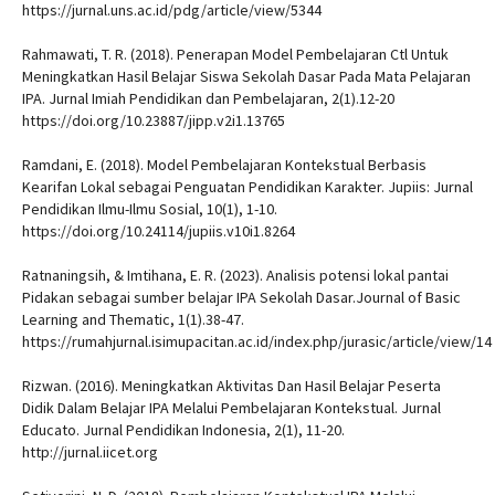
https://jurnal.uns.ac.id/pdg/article/view/5344
Rahmawati, T. R. (2018). Penerapan Model Pembelajaran Ctl Untuk
Meningkatkan Hasil Belajar Siswa Sekolah Dasar Pada Mata Pelajaran
IPA. Jurnal Imiah Pendidikan dan Pembelajaran, 2(1).12-20
https://doi.org/10.23887/jipp.v2i1.13765
Ramdani, E. (2018). Model Pembelajaran Kontekstual Berbasis
Kearifan Lokal sebagai Penguatan Pendidikan Karakter. Jupiis: Jurnal
Pendidikan Ilmu-Ilmu Sosial, 10(1), 1-10.
https://doi.org/10.24114/jupiis.v10i1.8264
Ratnaningsih, & Imtihana, E. R. (2023). Analisis potensi lokal pantai
Pidakan sebagai sumber belajar IPA Sekolah Dasar.Journal of Basic
Learning and Thematic, 1(1).38-47.
https://rumahjurnal.isimupacitan.ac.id/index.php/jurasic/article/view/14
Rizwan. (2016). Meningkatkan Aktivitas Dan Hasil Belajar Peserta
Didik Dalam Belajar IPA Melalui Pembelajaran Kontekstual. Jurnal
Educato. Jurnal Pendidikan Indonesia, 2(1), 11-20.
http://jurnal.iicet.org