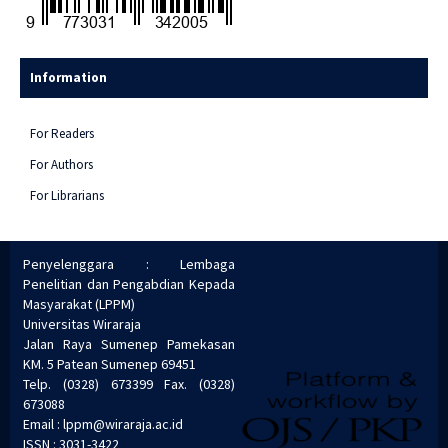
Information
For Readers
For Authors
For Librarians
Penyelenggara : Lembaga
Penelitian dan Pengabdian Kepada
Masyarakat (LPPM)
Universitas Wiraraja
Jalan Raya Sumenep Pamekasan
KM. 5 Patean Sumenep 69451
Telp. (0328) 673399 Fax. (0328)
673088
Email : lppm@wiraraja.ac.id
ISSN : 3031-3422