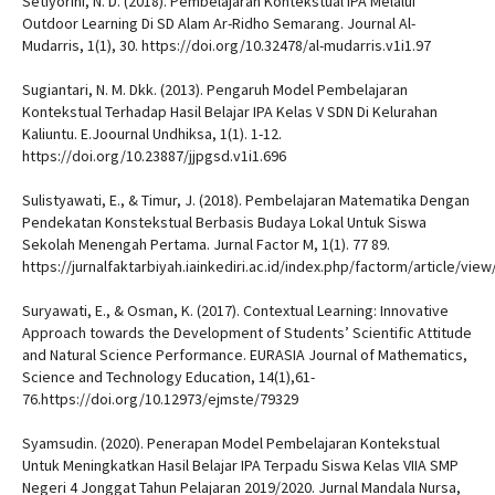
Setiyorini, N. D. (2018). Pembelajaran Kontekstual IPA Melalui
Outdoor Learning Di SD Alam Ar-Ridho Semarang. Journal Al-
Mudarris, 1(1), 30. https://doi.org/10.32478/al-mudarris.v1i1.97
Sugiantari, N. M. Dkk. (2013). Pengaruh Model Pembelajaran
Kontekstual Terhadap Hasil Belajar IPA Kelas V SDN Di Kelurahan
Kaliuntu. E.Joournal Undhiksa, 1(1). 1-12.
https://doi.org/10.23887/jjpgsd.v1i1.696
Sulistyawati, E., & Timur, J. (2018). Pembelajaran Matematika Dengan
Pendekatan Konstekstual Berbasis Budaya Lokal Untuk Siswa
Sekolah Menengah Pertama. Jurnal Factor M, 1(1). 77 89.
https://jurnalfaktarbiyah.iainkediri.ac.id/index.php/factorm/article/vie
Suryawati, E., & Osman, K. (2017). Contextual Learning: Innovative
Approach towards the Development of Students’ Scientific Attitude
and Natural Science Performance. EURASIA Journal of Mathematics,
Science and Technology Education, 14(1),61-
76.https://doi.org/10.12973/ejmste/79329
Syamsudin. (2020). Penerapan Model Pembelajaran Kontekstual
Untuk Meningkatkan Hasil Belajar IPA Terpadu Siswa Kelas VIIA SMP
Negeri 4 Jonggat Tahun Pelajaran 2019/2020. Jurnal Mandala Nursa,