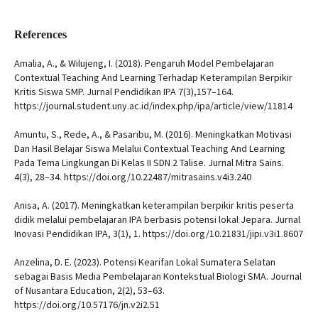
References
Amalia, A., & Wilujeng, I. (2018). Pengaruh Model Pembelajaran
Contextual Teaching And Learning Terhadap Keterampilan Berpikir
Kritis Siswa SMP. Jurnal Pendidikan IPA 7(3),157–164.
https://journal.student.uny.ac.id/index.php/ipa/article/view/11814
Amuntu, S., Rede, A., & Pasaribu, M. (2016). Meningkatkan Motivasi
Dan Hasil Belajar Siswa Melalui Contextual Teaching And Learning
Pada Tema Lingkungan Di Kelas II SDN 2 Talise. Jurnal Mitra Sains.
4(3), 28–34. https://doi.org/10.22487/mitrasains.v4i3.240
Anisa, A. (2017). Meningkatkan keterampilan berpikir kritis peserta
didik melalui pembelajaran IPA berbasis potensi lokal Jepara. Jurnal
Inovasi Pendidikan IPA, 3(1), 1. https://doi.org/10.21831/jipi.v3i1.8607
Anzelina, D. E. (2023). Potensi Kearifan Lokal Sumatera Selatan
sebagai Basis Media Pembelajaran Kontekstual Biologi SMA. Journal
of Nusantara Education, 2(2), 53–63.
https://doi.org/10.57176/jn.v2i2.51