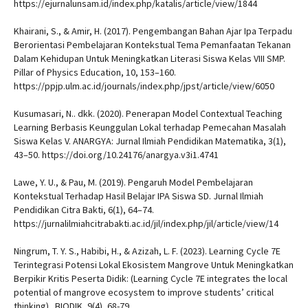
https://ejurnalunsam.id/index.php/katalis/article/view/1844
Khairani, S., & Amir, H. (2017). Pengembangan Bahan Ajar Ipa Terpadu
Berorientasi Pembelajaran Kontekstual Tema Pemanfaatan Tekanan
Dalam Kehidupan Untuk Meningkatkan Literasi Siswa Kelas VIII SMP.
Pillar of Physics Education, 10, 153–160.
https://ppjp.ulm.ac.id/journals/index.php/jpst/article/view/6050
Kusumasari, N.. dkk. (2020). Penerapan Model Contextual Teaching
Learning Berbasis Keunggulan Lokal terhadap Pemecahan Masalah
Siswa Kelas V. ANARGYA: Jurnal Ilmiah Pendidikan Matematika, 3(1),
43–50. https://doi.org/10.24176/anargya.v3i1.4741
Lawe, Y. U., & Pau, M. (2019). Pengaruh Model Pembelajaran
Kontekstual Terhadap Hasil Belajar IPA Siswa SD. Jurnal Ilmiah
Pendidikan Citra Bakti, 6(1), 64–74.
https://jurnalilmiahcitrabakti.ac.id/jil/index.php/jil/article/view/14
Ningrum, T. Y. S., Habibi, H., & Azizah, L. F. (2023). Learning Cycle 7E
Terintegrasi Potensi Lokal Ekosistem Mangrove Untuk Meningkatkan
Berpikir Kritis Peserta Didik: (Learning Cycle 7E integrates the local
potential of mangrove ecosystem to improve students’ critical
thinking) . BIODIK, 9(4), 68-79.