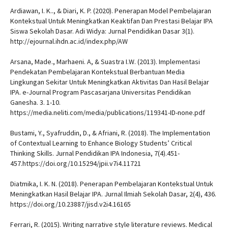
Ardiawan, I. K.., & Diari, K. P. (2020). Penerapan Model Pembelajaran
Kontekstual Untuk Meningkatkan Keaktifan Dan Prestasi Belajar IPA
Siswa Sekolah Dasar. Adi Widya: Jurnal Pendidikan Dasar 3(1).
http://ejournal.ihdn.ac.id/index.php/AW
Arsana, Made., Marhaeni. A, & Suastra I.W. (2013). Implementasi
Pendekatan Pembelajaran Kontekstual Berbantuan Media
Lingkungan Sekitar Untuk Meningkatkan Aktivitas Dan Hasil Belajar
IPA. e-Journal Program Pascasarjana Universitas Pendidikan
Ganesha. 3. 1-10.
https://media.neliti.com/media/publications/119341-ID-none.pdf
Bustami, Y., Syafruddin, D., & Afriani, R. (2018). The Implementation
of Contextual Learning to Enhance Biology Students’ Critical
Thinking Skills. Jurnal Pendidikan IPA Indonesia, 7(4).451-
457.https://doi.org/10.15294/jpii.v7i4.11721
Diatmika, I. K. N. (2018). Penerapan Pembelajaran Kontekstual Untuk
Meningkatkan Hasil Belajar IPA. Jurnal Ilmiah Sekolah Dasar, 2(4), 436.
https://doi.org/10.23887/jisd.v2i4.16165
Ferrari, R. (2015). Writing narrative style literature reviews. Medical