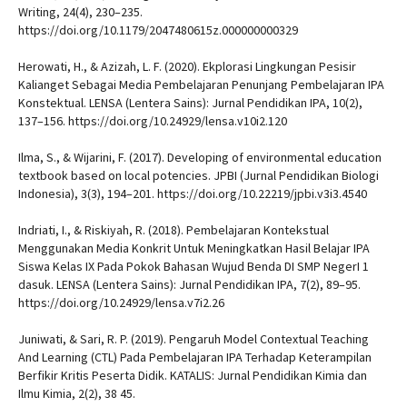
Writing, 24(4), 230–235.
https://doi.org/10.1179/2047480615z.000000000329
Herowati, H., & Azizah, L. F. (2020). Ekplorasi Lingkungan Pesisir
Kalianget Sebagai Media Pembelajaran Penunjang Pembelajaran IPA
Konstektual. LENSA (Lentera Sains): Jurnal Pendidikan IPA, 10(2),
137–156. https://doi.org/10.24929/lensa.v10i2.120
Ilma, S., & Wijarini, F. (2017). Developing of environmental education
textbook based on local potencies. JPBI (Jurnal Pendidikan Biologi
Indonesia), 3(3), 194–201. https://doi.org/10.22219/jpbi.v3i3.4540
Indriati, I., & Riskiyah, R. (2018). Pembelajaran Kontekstual
Menggunakan Media Konkrit Untuk Meningkatkan Hasil Belajar IPA
Siswa Kelas IX Pada Pokok Bahasan Wujud Benda DI SMP NegerI 1
dasuk. LENSA (Lentera Sains): Jurnal Pendidikan IPA, 7(2), 89–95.
https://doi.org/10.24929/lensa.v7i2.26
Juniwati, & Sari, R. P. (2019). Pengaruh Model Contextual Teaching
And Learning (CTL) Pada Pembelajaran IPA Terhadap Keterampilan
Berfikir Kritis Peserta Didik. KATALIS: Jurnal Pendidikan Kimia dan
Ilmu Kimia, 2(2), 38 45.