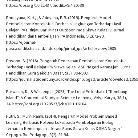
https://doi.org/10.22437/biodik.v9i4.20538
Primayana, K. H.,.,& Adnyana, P. B. (2019). Pengaruh Model
Pembelajaran Kontekstual Berbasis Lingkungan Terhadap Hasil
Belajar IPA Ditinjau Dari Minat Outdoor Pada Siswa Kelas IV. Jurnal
Pendidikan dan Pembelajaan IPA Indonesia, 9(2).72-79.
https://ejournal-
pasca.undiksha.ac.id/index.php/jurnal_ipa/article/view/2905
Priyono, S. (2016). Pengaruh Penerapan Pembelajaran Kontekstual
Terhadap Hasil Belajar IPA Siswa Kelas IV SD Negeri Karangjati. Jurnal
Pendidikan Guru Sekolah Dasar, 9(5). 894-903.
https://journal.student.uny.ac.id/index.php/pgsd/article/download/135
Purwasih, D., & Wilujeng, I. (2023). The Local Potential of “Kembang
Island”: A Contextual Study in Science Learning. Vidya Karya, 38(1),
34. https://doi.org/10.20527/jvk.v38i1.16104
Putri, S., Murni Ramli. (2014). Pengaruh Model Problem Based
Learning Berbasis Potensi Lokal pada Pembelajaran Biologi
terhadap Kemampuan Literasi Sains Siswa Kelas X SMA Negeri 1
Cepogo. Bio Pedagogi, 3(2), 81 94.