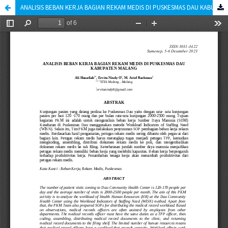
ANALISIS BEBAN KERJA BAGIAN REKAM MEDIS DI PUSKESMAS DAU KABUPATEN MALANG