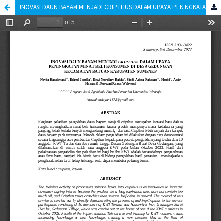
INOVASI DAUN BAYAM MENJADI CRIPTHUS DALAM UPAYA PENINGKATAN MINAT BELI KONSUMEN DI DESA GEDUNGAN KECAMATAN BATUAN KABUPATEN SUMENEP