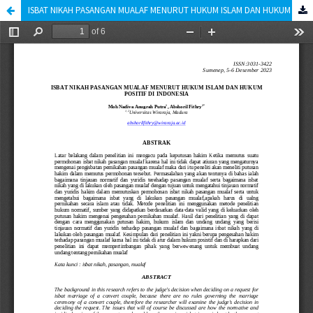
ISBAT NIKAH PASANGAN MUALAF MENURUT HUKUM ISLAM DAN HUKUM POSITIF DI INDONESIA